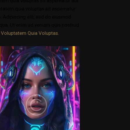
tem quia voluptas sit aspernatur aut
ptatem quia voluptas sit aspernatur
o. Adipiscing elit, sed do eiusmod
iqua. Ut enim ad veniam quis nostrud
m
Voluptatem Quia Voluptas.