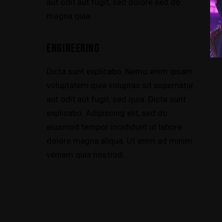
aut odit aut fugit, sed dolore sed do
magna quia.
ENGINEERING
Dicta sunt explicabo. Nemo enim ipsam
voluptatem quia voluptas sit aspernatur
aut odit aut fugit, sed quia. Dicta sunt
explicabo. Adipiscing elit, sed do
eiusmod tempor incididunt ut labore
dolore magna aliqua. Ut enim ad minim
veniam quis nostrud.