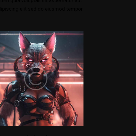
tem quia voluptas sit aspernatur aut
 Adipiscing elit sed do eiusmod tempor