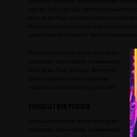
Dicta sunt explicabo. Nemo enim ipsam volupta
odit aut fugit, sed quia. Nemo enim ipsam volu
aut odit aut fugit, sed quia. Dicta sunt explicab
tempor incididunt ut labore et dolore magna al
exercitation enim ullamco. Nemo magna ipsa
Dicta sunt explicabo. Nemo enim ipsam
voluptatem quia voluptas sit aspernatur
aut odit aut fugit, sed quia. Nemo enim
ipsam voluptatem quia voluptas sit
aspernatur aut odit aut fugit, sed quia.
CUPIDATAT NON PROIDEN
Dicta sunt explicabo. Nemo enim ipsam
voluptatem quia voluptas sit aspernatur