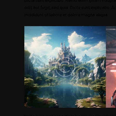
Dicta sunt explicabo. Nemo enim ipsam volupta
odit aut fugit, sed quia. Dicta sunt explicabo.
incididunt ut labore et dolore magna aliqua.