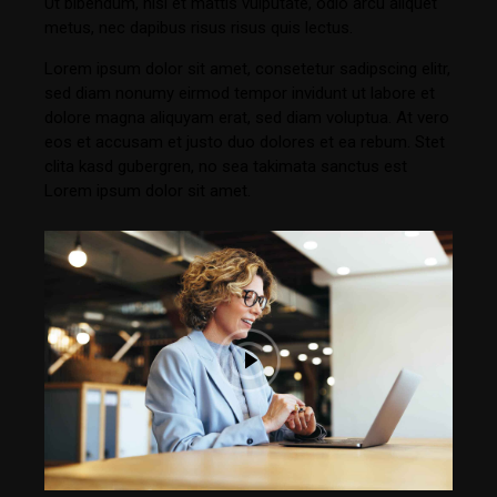
Ut bibendum, nisi et mattis vulputate, odio arcu aliquet
metus, nec dapibus risus risus quis lectus.
Lorem ipsum dolor sit amet, consetetur sadipscing elitr,
sed diam nonumy eirmod tempor invidunt ut labore et
dolore magna aliquyam erat, sed diam voluptua. At vero
eos et accusam et justo duo dolores et ea rebum. Stet
clita kasd gubergren, no sea takimata sanctus est
Lorem ipsum dolor sit amet.