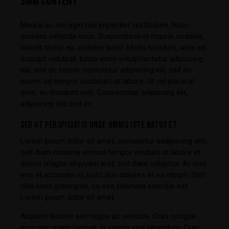
SMM CONTENT
Mauris eu nisi eget nisi imperdiet vestibulum. Nunc
sodales vehicula risus. Suspendisse id mauris sodales,
blandit tortor eu, sodales justo. Morbi tincidunt, ante vel
suscipit volutpat, turpis enim volutpSectetur adipiscing
elit, sed do eiusm onsectetur adipiscing elit, sed do
eiusm od tempor incididunt ut labore. Ut vel placerat
eros, eu tincidunt velit. Consectetur adipiscing elit,
adipiscing elit, sed do.
SED UT PERSPICIATIS UNDE OMNIS ISTE NATUS ET
Lorem ipsum dolor sit amet, consetetur sadipscing elitr,
sed diam nonumy eirmod tempor invidunt ut labore et
dolore magna aliquyam erat, sed diam voluptua. At vero
eos et accusam et justo duo dolores et ea rebum. Stet
clita kasd gubergren, no sea takimata sanctus est
Lorem ipsum dolor sit amet.
Aliquam laoreet sed neque ac vehicula. Cras congue
eros nec quam laoreet, in viverra erat bibendum. Cras