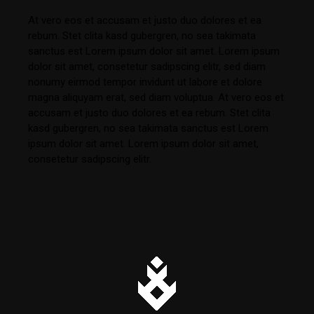
At vero eos et accusam et justo duo dolores et ea
rebum. Stet clita kasd gubergren, no sea takimata
sanctus est Lorem ipsum dolor sit amet. Lorem ipsum
dolor sit amet, consetetur sadipscing elitr, sed diam
nonumy eirmod tempor invidunt ut labore et dolore
magna aliquyam erat, sed diam voluptua. At vero eos et
accusam et justo duo dolores et ea rebum. Stet clita
kasd gubergren, no sea takimata sanctus est Lorem
ipsum dolor sit amet. Lorem ipsum dolor sit amet,
consetetur sadipscing elitr.