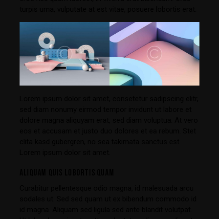
turpis urna, vulputate at est vitae, posuere lobortis erat.
Lorem ipsum dolor sit amet, consetetur sadipscing elitr,
sed diam nonumy eirmod tempor invidunt ut labore et
dolore magna aliquyam erat, sed diam voluptua. At vero
eos et accusam et justo duo dolores et ea rebum. Stet
clita kasd gubergren, no sea takimata sanctus est
Lorem ipsum dolor sit amet.
ALIQUAM QUIS LOBORTIS QUAM
Curabitur pellentesque odio magna, id malesuada arcu
sodales ut. Sed sed quam ut ex bibendum commodo id
id magna. Aliquam sed ligula sed ante blandit volutpat.