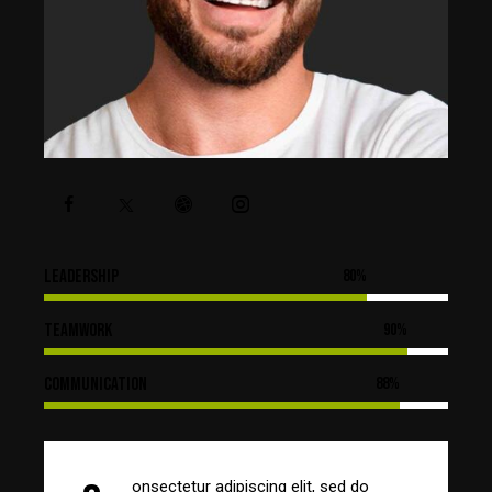
Leadership
80%
Teamwork
90%
Communication
88%
onsectetur adipiscing elit, sed do