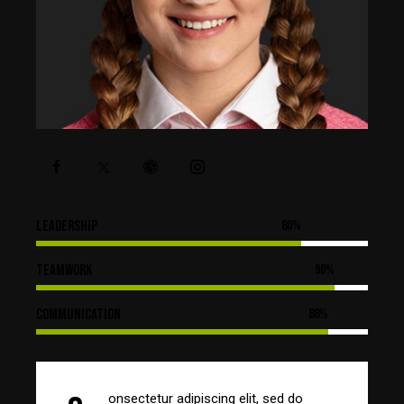
Leadership
80%
Teamwork
90%
Communication
88%
onsectetur adipiscing elit, sed do