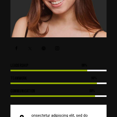
Leadership
80%
Teamwork
90%
Communication
88%
onsectetur adipiscing elit, sed do